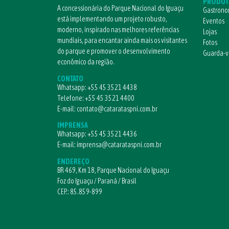
PRODUT
A concessionária do Parque Nacional do Iguaçu
Gastrono
está implementando um projeto robusto,
Eventos
moderno, inspirado nas melhores referências
Lojas
mundiais, para encantar ainda mais os visitantes
Fotos
do parque e promover o desenvolvimento
Guarda-
econômico da região.
CONTATO
Whatsapp:
+55 45 3521 4438
Telefone:
+55 45 3521 4400
E-mail:
contato@catarataspni.com.br
IMPRENSA
Whatsapp:
+55 45 3521 4436
E-mail:
imprensa@catarataspni.com.br
ENDEREÇO
BR 469, Km 18, Parque Nacional do Iguaçu
Foz do Iguaçu / Paraná / Brasil
CEP.: 85.859-899