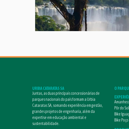
URBIA CATARATAS SA
O PARQU
Juntas, as duas principais concessionárias de
EXPERIÊ
parques nacionais do país formam a Urbia
Amanhece
Cataratas SA, somando experiência em gestão,
Pôr do So
grandes projetos de engenharia, além da
Bike Igua
expertise em educação ambiental e
Bike Poço
sustentabilidade.