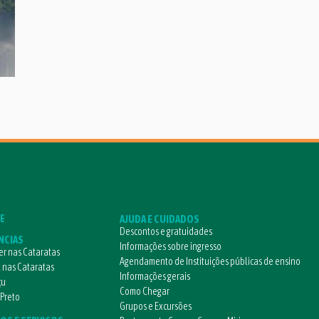
E
AJUDA E CUIDADOS
Descontos e gratuidades
NCIAS
Informações sobre ingresso
r nas Cataratas
Agendamento de Instituições públicas de ensino
l nas Cataratas
Informações gerais
çu
Como Chegar
 Preto
Grupos e Excursões