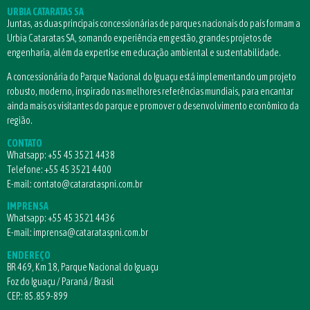
URBIA CATARATAS SA
Juntas, as duas principais concessionárias de parques nacionais do país formam a
Urbia Cataratas SA, somando experiência em gestão, grandes projetos de
engenharia, além da expertise em educação ambiental e sustentabilidade.
A concessionária do Parque Nacional do Iguaçu está implementando um projeto
robusto, moderno, inspirado nas melhores referências mundiais, para encantar
ainda mais os visitantes do parque e promover o desenvolvimento econômico da
região.
CONTATO
Whatsapp:
+55 45 3521 4438
Telefone:
+55 45 3521 4400
E-mail:
contato@catarataspni.com.br
IMPRENSA
Whatsapp:
+55 45 3521 4436
E-mail:
imprensa@catarataspni.com.br
ENDEREÇO
BR 469, Km 18, Parque Nacional do Iguaçu
Foz do Iguaçu / Paraná / Brasil
CEP.: 85.859-899