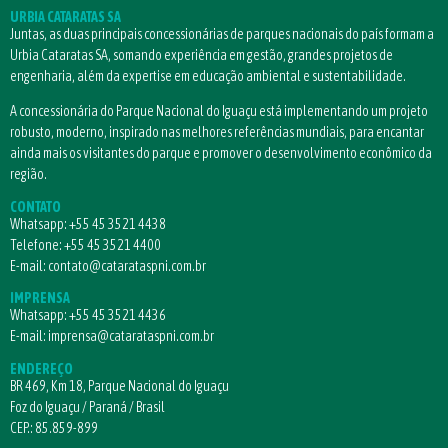
URBIA CATARATAS SA
Juntas, as duas principais concessionárias de parques nacionais do país formam a
Urbia Cataratas SA, somando experiência em gestão, grandes projetos de
engenharia, além da expertise em educação ambiental e sustentabilidade.
A concessionária do Parque Nacional do Iguaçu está implementando um projeto
robusto, moderno, inspirado nas melhores referências mundiais, para encantar
ainda mais os visitantes do parque e promover o desenvolvimento econômico da
região.
CONTATO
Whatsapp:
+55 45 3521 4438
Telefone:
+55 45 3521 4400
E-mail:
contato@catarataspni.com.br
IMPRENSA
Whatsapp:
+55 45 3521 4436
E-mail:
imprensa@catarataspni.com.br
ENDEREÇO
BR 469, Km 18, Parque Nacional do Iguaçu
Foz do Iguaçu / Paraná / Brasil
CEP.: 85.859-899