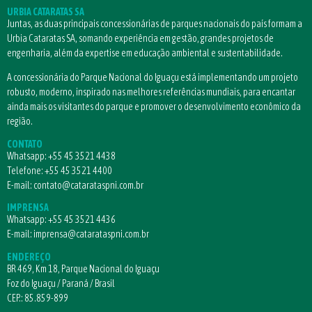
URBIA CATARATAS SA
Juntas, as duas principais concessionárias de parques nacionais do país formam a
Urbia Cataratas SA, somando experiência em gestão, grandes projetos de
engenharia, além da expertise em educação ambiental e sustentabilidade.
A concessionária do Parque Nacional do Iguaçu está implementando um projeto
robusto, moderno, inspirado nas melhores referências mundiais, para encantar
ainda mais os visitantes do parque e promover o desenvolvimento econômico da
região.
CONTATO
Whatsapp:
+55 45 3521 4438
Telefone:
+55 45 3521 4400
E-mail:
contato@catarataspni.com.br
IMPRENSA
Whatsapp:
+55 45 3521 4436
E-mail:
imprensa@catarataspni.com.br
ENDEREÇO
BR 469, Km 18, Parque Nacional do Iguaçu
Foz do Iguaçu / Paraná / Brasil
CEP.: 85.859-899