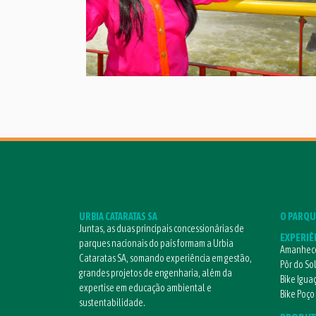
URBIA CATARATAS SA
O PARQU
Juntas, as duas principais concessionárias de
EXPERIÊ
parques nacionais do país formam a Urbia
Amanhece
Cataratas SA, somando experiência em gestão,
Pôr do So
grandes projetos de engenharia, além da
Bike Igua
expertise em educação ambiental e
Bike Poço
sustentabilidade.