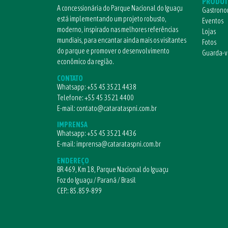
PRODUT
A concessionária do Parque Nacional do Iguaçu
Gastrono
está implementando um projeto robusto,
Eventos
moderno, inspirado nas melhores referências
Lojas
mundiais, para encantar ainda mais os visitantes
Fotos
do parque e promover o desenvolvimento
Guarda-
econômico da região.
CONTATO
Whatsapp:
+55 45 3521 4438
Telefone:
+55 45 3521 4400
E-mail:
contato@catarataspni.com.br
IMPRENSA
Whatsapp:
+55 45 3521 4436
E-mail:
imprensa@catarataspni.com.br
ENDEREÇO
BR 469, Km 18, Parque Nacional do Iguaçu
Foz do Iguaçu / Paraná / Brasil
CEP.: 85.859-899