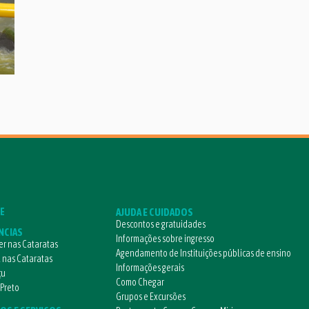
E
AJUDA E CUIDADOS
Descontos e gratuidades
NCIAS
Informações sobre ingresso
r nas Cataratas
Agendamento de Instituições públicas de ensino
l nas Cataratas
Informações gerais
çu
Como Chegar
 Preto
Grupos e Excursões